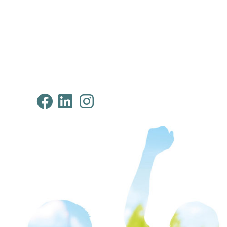
Klimabündnis Tirol au
Klimabündnis Tirol 
Klimabündnis Tir