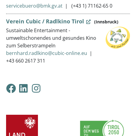
servicebuero@bmk.gv.at
(+43 1) 71162-65 0
Verein Cubic / Radlkino Tirol
(Innsbruck)
Sustainable Entertainment -
umweltschonendes und gesundes Kino
zum Selberstrampeln
bernhard.radlkino@cubic-online.eu
+43 660 2617 311
Klimabündnis Tirol auf F
Klimabündnis Tirol auf
Klimabündnis Tirol 
ProjektpartnerInnen