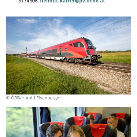
6174606,
helmut.karrer@pv.oebb.at
© ÖBB/Harald Eisenberger