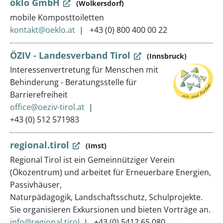
öklo GmbH
(Wolkersdorf)
mobile Komposttoiletten
kontakt@oeklo.at
+43 (0) 800 400 00 22
ÖZIV - Landesverband Tirol
(Innsbruck)
Interessenvertretung für Menschen mit
Behinderung - Beratungsstelle für
Barrierefreiheit
office@oeziv-tirol.at
+43 (0) 512 571983
regional.tirol
(Imst)
Regional Tirol ist ein Gemeinnütziger Verein
(Ökozentrum) und arbeitet für Erneuerbare Energien,
Passivhäuser,
Naturpädagogik, Landschaftsschutz, Schulprojekte.
Sie organisieren Exkursionen und bieten Vorträge an.
info@regional.tirol
+43 (0) 5412 65 080