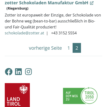
zotter Schokoladen Manufaktur GmbH
(Riegersburg)
Zotter ist europaweit der Einzige, der Schokolade von
der Bohne weg (bean-to-bar) ausschließlich in Bio-
und Fair-Qualität produziert!
schokolade@zotter.at
+43 3152 5554
vorherige Seite
1
2
Klimabündnis Tirol auf F
Klimabündnis Tirol auf
Klimabündnis Tirol 
ProjektpartnerInnen