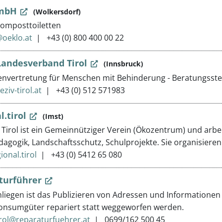
GmbH
(Wolkersdorf)
omposttoiletten
oeklo.at
+43 (0) 800 400 00 22
Landesverband Tirol
(Innsbruck)
envertretung für Menschen mit Behinderung - Beratungsstell
ziv-tirol.at
+43 (0) 512 571983
l.tirol
(Imst)
 Tirol ist ein Gemeinnütziger Verein (Ökozentrum) und arbe
agogik, Landschaftsschutz, Schulprojekte. Sie organisieren
ional.tirol
+43 (0) 5412 65 080
turführer
liegen ist das Publizieren von Adressen und Informationen
nsumgüter repariert statt weggeworfen werden.
rol@reparaturfuehrer.at
0699/162 500 45