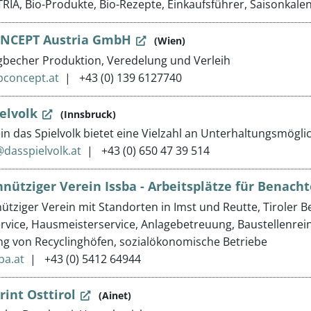
RIA, Bio-Produkte, Bio-Rezepte, Einkaufsführer, Saisonkale
NCEPT Austria GmbH
(Wien)
becher Produktion, Veredelung und Verleih
pconcept.at
+43 (0) 139 6127740
elvolk
(Innsbruck)
in das Spielvolk bietet eine Vielzahl an Unterhaltungsmöglic
dasspielvolk.at
+43 (0) 650 47 39 514
ütziger Verein Issba - Arbeitsplätze für Benacht
tziger Verein mit Standorten in Imst und Reutte, Tiroler B
rvice, Hausmeisterservice, Anlagebetreuung, Baustellenrei
g von Recyclinghöfen, sozialökonomische Betriebe
ba.at
+43 (0) 5412 64944
int Osttirol
(Ainet)