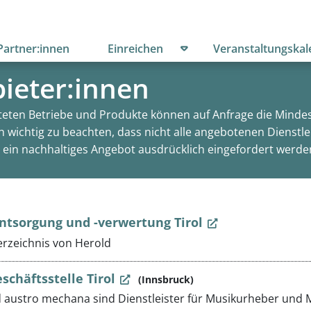
menü öffnen
Untermenü öffnen
Partner:innen
Einreichen
Veranstaltungskal
ieter:innen
steten Betriebe und Produkte können auf Anfrage die Mindest
ch wichtig zu beachten, dass nicht alle angebotenen Dienst
 ein nachhaltiges Angebot ausdrücklich eingefordert werd
ntsorgung und -verwertung Tirol
rzeichnis von Herold
chäftsstelle Tirol
(Innsbruck)
austro mechana sind Dienstleister für Musikurheber und 