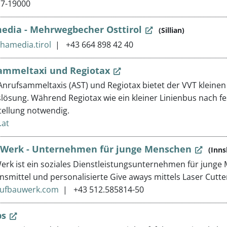
17-19000
edia - Mehrwegbecher Osttirol
(Sillian)
hamedia.tirol
+43 664 898 42 40
ammeltaxi und Regiotax
Anrufsammeltaxis (AST) und Regiotax bietet der VVT kleine
lösung. Während Regiotax wie ein kleiner Linienbus nach fe
tellung notwendig.
.at
Werk - Unternehmen für junge Menschen
(Inns
rk ist ein soziales Dienstleistungsunternehmen für junge M
nsmittel und personalisierte Give aways mittels Laser Cut
aufbauwerk.com
+43 512.585814-50
ps