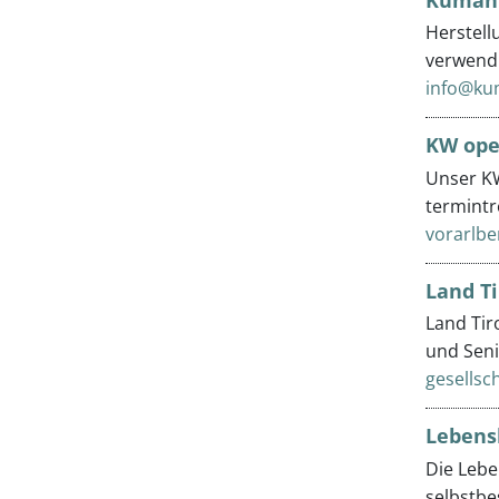
Herstell
verwendb
info@ku
KW op
Unser KW
termintr
vorarlb
Land Ti
Land Tir
und Sen
gesellsch
Lebens
Die Lebe
selbstbe