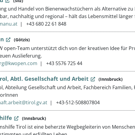
(Silz)
ung und Handel von Bienenwachstüchern als Alternative zu
ar, nachhaltig und regional – hält das Lebensmittel länger f
manu.at
+43 680 22 61 848
en
(Götzis)
 open-Team unterstützt dich von der kreativen Idee für P
euen Auslieferung.
erg@kwopen.com
+43 5576 725 44
rol, Abtl. Gesellschaft und Arbeit
(Innsbruck)
ol, Abteilung Gesellschaft und Arbeit, Fachbereich Familien,
iorInnen
aft.arbeit@tirol.gv.at
+43-512-508807804
hilfe
(Innsbruck)
nshilfe Tirol ist eine beherzte Wegbegleiterin von Mensche
stimmten und erfüllten Leben.