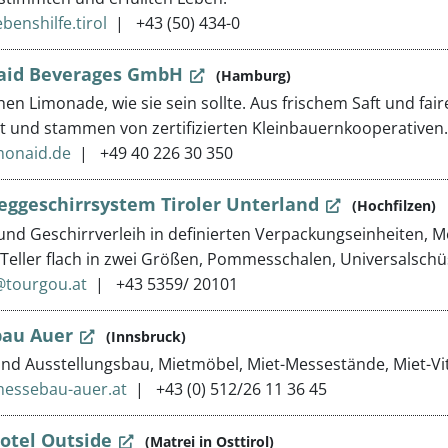
benshilfe.tirol
+43 (50) 434-0
id Beverages GmbH
(Hamburg)
en Limonade, wie sie sein sollte. Aus frischem Saft und fai
 und stammen von zertifizierten Kleinbauernkooperativen.
monaid.de
+49 40 226 30 350
ggeschirrsystem Tiroler Unterland
(Hochfilzen)
und Geschirrverleih in definierten Verpackungseinheiten,
Teller flach in zwei Größen, Pommesschalen, Universalschü
tourgou.at
+43 5359/ 20101
au Auer
(Innsbruck)
nd Ausstellungsbau, Mietmöbel, Miet-Messestände, Miet-Vi
messebau-auer.at
+43 (0) 512/26 11 36 45
otel Outside
(Matrei in Osttirol)