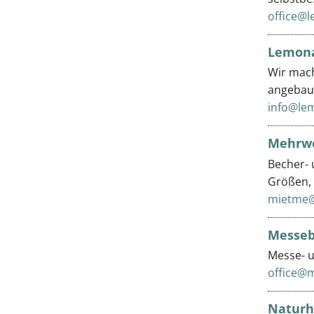
office@le
Lemona
Wir mach
angebaut
info@le
Mehrwe
Becher- 
Größen, 
mietme@
Messeb
Messe- u
office@
Naturh