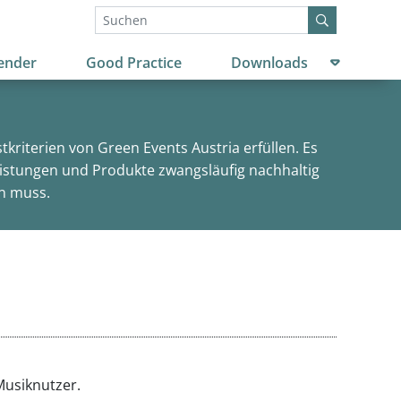
Untermenü
ender
Good Practice
Downloads
kriterien von Green Events Austria erfüllen. Es
leistungen und Produkte zwangsläufig nachhaltig
en muss.
Musiknutzer.