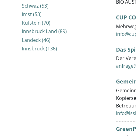
BIO AUST
Schwaz (53)
Imst (53)
CUP CO
Kufstein (70)
Mehrweg
Innsbruck Land (89)
info@cu
Landeck (46)
Innsbruck (136)
Das Spi
Der Vere
anfrage@
Gemeinn
Gemeinnü
Kopierse
Betreuun
info@iss
GreenPr