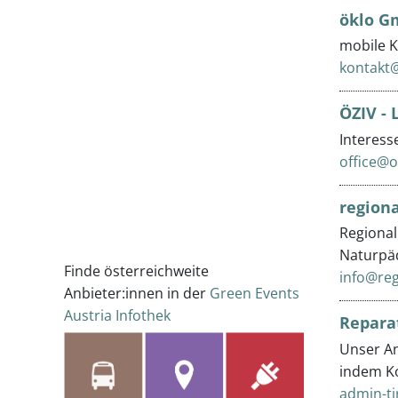
öklo 
mobile K
kontakt@
ÖZIV - 
Interess
office@oe
regiona
Regional
Naturpäd
Finde österreichweite
info@reg
Anbieter:innen in der
Green Events
Austria Infothek
Repara
Unser An
indem Ko
admin-ti