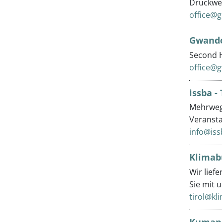
Druckwer
office@g
Gwando
Second 
office@g
issba -
Mehrwegb
Veranst
info@iss
Klimab
Wir lief
Sie mit u
tirol@kl
Kuman