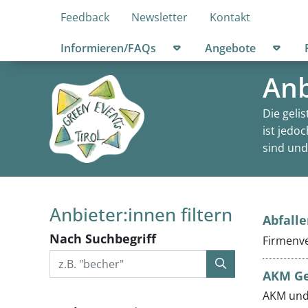
Feedback
Newsletter
Kontakt
Untermenü öffnen
Unter
Informieren/FAQs
Angebote
Anb
Die geli
ist jedo
sind und
Anbieter:innen filtern
Abfalle
Nach Suchbegriff
Firmenve
AKM Ges
AKM und 