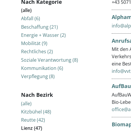
Nach Kategorie
+43 507
(alle)
Alpham
Abfall (6)
info@alp
Beschaffung (21)
Energie + Wasser (2)
Anrufs
Mobilität (9)
Mit den 
Rechtliches (2)
Verkehrs
Soziale Verantwortung (8)
eine Bes
Kommunikation (6)
info@vvt
Verpflegung (8)
AufBau
Nach Bezirk
AufBauWe
Bio-Lebe
(alle)
office@
Kitzbühel (48)
Reutte (42)
Bioma
Lienz (47)