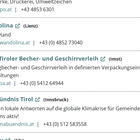
ke, Druckerei, Umweltzeichen
po.at
+43 4853 6301
lina
(Lienz)
Hand
wandolina.at
+43 (0) 4852 73040
 Tiroler Becher- und Geschirrverleih
(Imst)
echer- und Geschirrverleih in definierten Verpackungseinh
altungen
ba.at
+43 (0) 5412 64944
ündnis Tirol
(Innsbruck)
ern lokale Antworten auf die globale Klimakrise für Gemein
ns aktiv!
imabuendnis.at
+43 (0) 512 583558
u