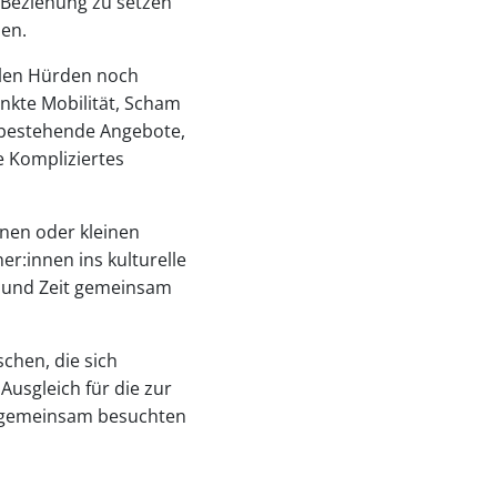
 Beziehung zu setzen
ben.
ellen Hürden noch
änkte Mobilität, Scham
 bestehende Angebote,
e Kompliziertes
onen oder kleinen
er:innen ins kulturelle
ur und Zeit gemeinsam
chen, die sich
Ausgleich für die zur
on gemeinsam besuchten