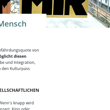
 Mensch
gefährdungsquote von
glicht diesen
abe und Integration,
h den Kulturpass
SELLSCHAFTLICHEN
 Wenn's knapp wird
nzert, Kino oder