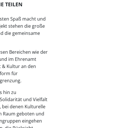
IE TEILEN
isten Spaß macht und
jekt stehen die große
und die gemeinsame
sen Bereichen wie der
n und im Ehrenamt
t & Kultur an den
form für
sgrenzung.
s hin zu
olidarität und Vielfalt
bei denen Kulturelle
een Raum geboten und
nengruppen eingehen