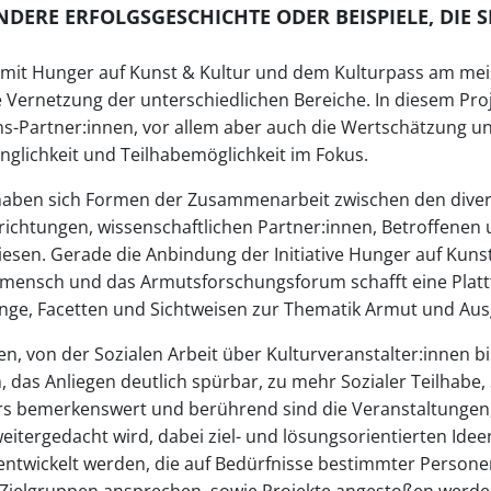
NDERE ERFOLGSGESCHICHTE ODER BEISPIELE, DIE S
t mit Hunger auf Kunst & Kultur und dem Kulturpass am me
ie Vernetzung der unterschiedlichen Bereiche. In diesem Pro
ons-Partner:innen, vor allem aber auch die Wertschätzung 
gänglichkeit und Teilhabemöglichkeit im Fokus.
aben sich Formen der Zusammenarbeit zwischen den diver
inrichtungen, wissenschaftlichen Partner:innen, Betroffene
esen. Gerade die Anbindung der Initiative Hunger auf Kuns
:mensch und das Armutsforschungsforum schafft eine Platt
nge, Facetten und Sichtweisen zur Thematik Armut und Au
ten, von der Sozialen Arbeit über Kulturveranstalter:innen bi
 das Anliegen deutlich spürbar, zu mehr Sozialer Teilhabe, S
s bemerkenswert und berührend sind die Veranstaltungen, 
itergedacht wird, dabei ziel- und lösungsorientierten Id
entwickelt werden, die auf Bedürfnisse bestimmter Perso