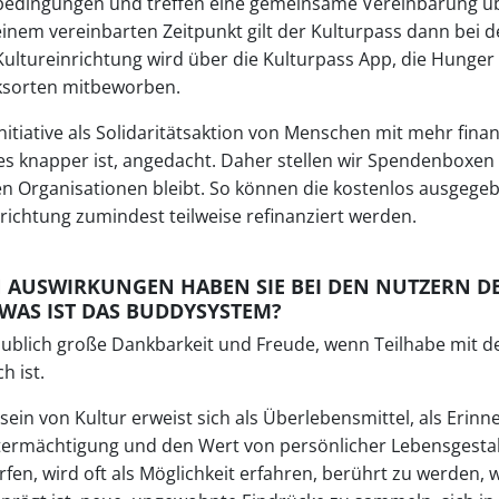
bedingungen und treffen eine gemeinsame Vereinbarung üb
nem vereinbarten Zeitpunkt gilt der Kulturpass dann bei 
Kultureinrichtung wird über die Kulturpass App, die Hunger 
ksorten mitbeworben.
nitiative als Solidaritätsaktion von Menschen mit mehr fina
s knapper ist, angedacht. Daher stellen wir Spendenboxen
igen Organisationen bleibt. So können die kostenlos ausgege
nrichtung zumindest teilweise refinanziert werden.
N AUSWIRKUNGEN HABEN SIE BEI DEN NUTZERN D
WAS IST DAS BUDDYSYSTEM?
aublich große Dankbarkeit und Freude, wenn Teilhabe mit 
h ist.
 sein von Kultur erweist sich als Überlebensmittel, als Erin
termächtigung und den Wert von persönlicher Lebensgesta
rfen, wird oft als Möglichkeit erfahren, berührt zu werden,