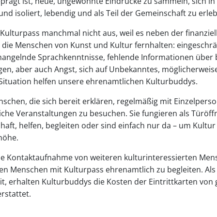
rägt ist, neue, ungewohnte Eindrücke zu sammeln, sich in
und isoliert, lebendig und als Teil der Gemeinschaft zu erle
r Kulturpass manchmal nicht aus, weil es neben der finanzi
t, die Menschen von Kunst und Kultur fernhalten: eingeschr
mangelnde Sprachkenntnisse, fehlende Informationen über
en, aber auch Angst, sich auf Unbekanntes, möglicherweis
 Situation helfen unsere ehrenamtlichen Kulturbuddys.
chen, die sich bereit erklären, regelmäßig mit Einzelpers
he Veranstaltungen zu besuchen. Sie fungieren als Türöffn
chaft, helfen, begleiten oder sind einfach nur da – um Kult
höhe.
ie Kontaktaufnahme von weiteren kulturinteressierten Mens
en Menschen mit Kulturpass ehrenamtlich zu begleiten. Als 
eit, erhalten Kulturbuddys die Kosten der Eintrittkarten v
rstattet.