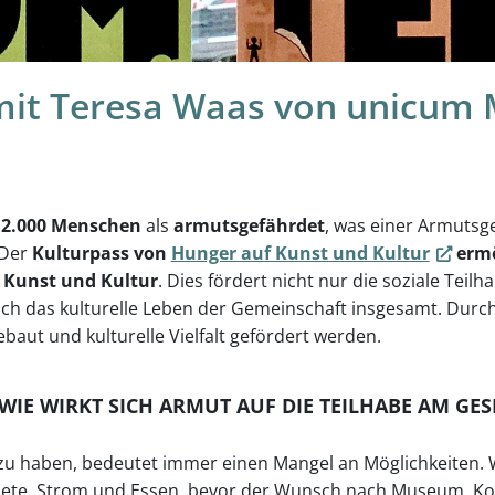
mit Teresa Waas von unicum
12.000 Menschen
als
armutsgefährdet
, was einer Armuts
 Der
Kulturpass von
Hunger auf Kunst und Kultur
ermö
 Kunst und Kultur
. Dies fördert nicht nur die soziale Teilh
ch das kulturelle Leben der Gemeinschaft insgesamt. Durc
aut und kulturelle Vielfalt gefördert werden.
 WIE WIRKT SICH ARMUT AUF DIE TEILHABE AM GE
zu haben, bedeutet immer einen Mangel an Möglichkeiten.
iete, Strom und Essen, bevor der Wunsch nach Museum, Ko