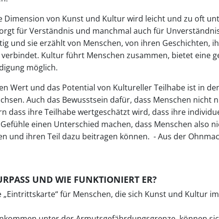
 Dimension von Kunst und Kultur wird leicht und zu oft unt
 sorgt für Verständnis und manchmal auch für Unverständnis
ltig und sie erzählt von Menschen, von ihren Geschichten, 
r verbindet. Kultur führt Menschen zusammen, bietet eine
digung möglich.
n Wert und das Potential von Kultureller Teilhabe ist in den
hsen. Auch das Bewusstsein dafür, dass Menschen nicht nu
rn dass ihre Teilhabe wertgeschätzt wird, dass ihre individ
e Gefühle einen Unterschied machen, dass Menschen also nic
en und ihren Teil dazu beitragen können. - Aus der Ohnmac
URPASS UND WIE FUNKTIONIERT ER?
e „Eintrittskarte“ für Menschen, die sich Kunst und Kultur i
nkommen unter der Armutsgefährdungsgrenze, können sich 