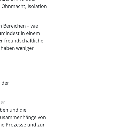
, Ohnmacht, Isolation
n Bereichen – wie
zumindest in einem
r freundschaftliche
d haben weniger
g der
ber
eben und die
n Zusammenhänge von
che Prozesse und zur