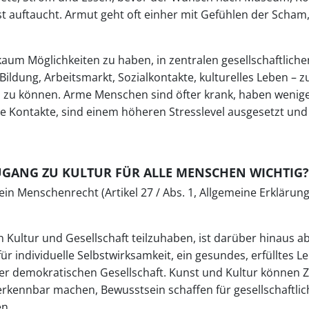
t auftaucht. Armut geht oft einher mit Gefühlen der Scham
aum Möglichkeiten zu haben, in zentralen gesellschaftliche
ildung, Arbeitsmarkt, Sozialkontakte, kulturelles Leben – 
zu können. Arme Menschen sind öfter krank, haben wenige
e Kontakte, sind einem höheren Stresslevel ausgesetzt un
UGANG ZU KULTUR FÜR ALLE MENSCHEN WICHTIG?
 ein Menschenrecht (Artikel 27 / Abs. 1, Allgemeine Erklärun
an Kultur und Gesellschaft teilzuhaben, ist darüber hinaus a
 individuelle Selbstwirksamkeit, ein gesundes, erfülltes L
ner demokratischen Gesellschaft. Kunst und Kultur könne
rkennbar machen, Bewusstsein schaffen für gesellschaftli
en.