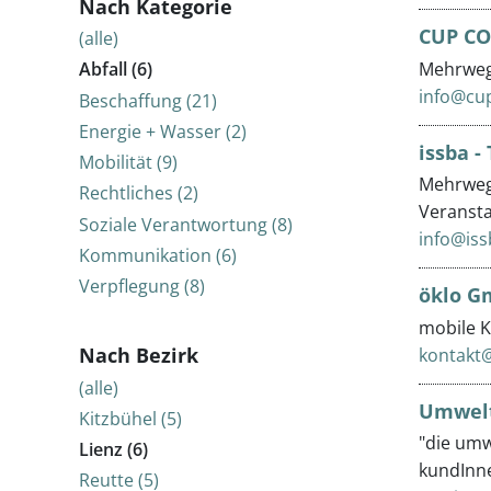
Nach Kategorie
CUP CO
(alle)
Mehrweg
Abfall (6)
info@cu
Beschaffung (21)
Energie + Wasser (2)
issba -
Mobilität (9)
Mehrwegb
Rechtliches (2)
Veranst
Soziale Verantwortung (8)
info@iss
Kommunikation (6)
Verpflegung (8)
öklo 
mobile K
Nach Bezirk
kontakt@
(alle)
Umwel
Kitzbühel (5)
"die umw
Lienz (6)
kundInne
Reutte (5)