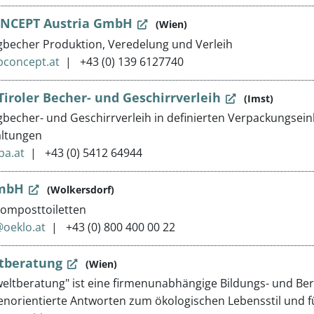
NCEPT Austria GmbH
(Wien)
becher Produktion, Veredelung und Verleih
pconcept.at
+43 (0) 139 6127740
 Tiroler Becher- und Geschirrverleih
(Imst)
echer- und Geschirrverleih in definierten Verpackungseinh
altungen
ba.at
+43 (0) 5412 64944
GmbH
(Wolkersdorf)
omposttoiletten
oeklo.at
+43 (0) 800 400 00 22
tberatung
(Wien)
eltberatung" ist eine firmenunabhängige Bildungs- und Be
norientierte Antworten zum ökologischen Lebensstil und f