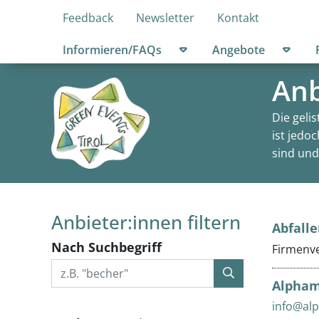
Feedback
Newsletter
Kontakt
Untermenü öffnen
Unter
Informieren/FAQs
Angebote
Anb
Die geli
ist jedo
sind und
Anbieter:innen filtern
Abfalle
Nach Suchbegriff
Firmenve
Alpham
info@alp