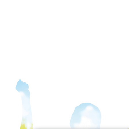
f Facebook
auf LinkedIn
ol auf Instagram