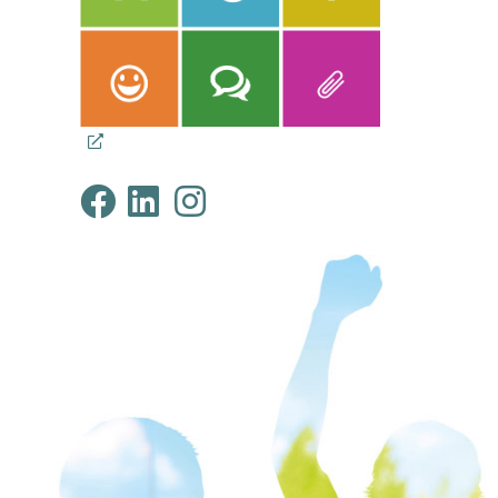
Klimabündnis Tirol au
Klimabündnis Tirol 
Klimabündnis Tir