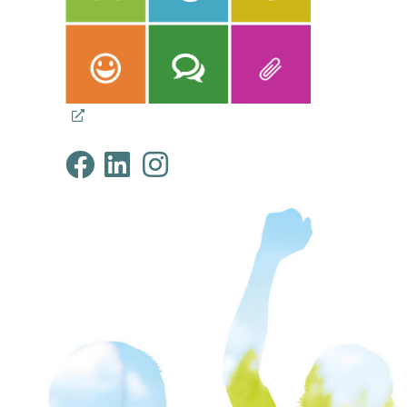
Klimabündnis Tirol au
Klimabündnis Tirol 
Klimabündnis Tir