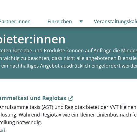
menü öffnen
Untermenü öffnen
Partner:innen
Einreichen
Veranstaltungskal
ieter:innen
steten Betriebe und Produkte können auf Anfrage die Mindest
ch wichtig zu beachten, dass nicht alle angebotenen Dienst
 ein nachhaltiges Angebot ausdrücklich eingefordert werd
ammeltaxi und Regiotax
Anrufsammeltaxis (AST) und Regiotax bietet der VVT kleine
lösung. Während Regiotax wie ein kleiner Linienbus nach fe
tellung notwendig.
.at