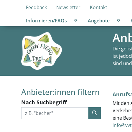
Feedback
Newsletter
Kontakt
Untermenü öffnen
Unter
Informieren/FAQs
Angebote
Anb
Die geli
ist jedo
sind und
Anbieter:innen filtern
Anrufs
Nach Suchbegriff
Mit den 
Verkehrs
eine Bes
info@vvt