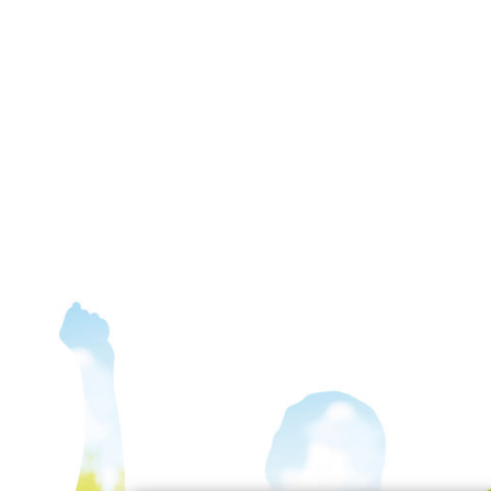
f Facebook
auf LinkedIn
ol auf Instagram