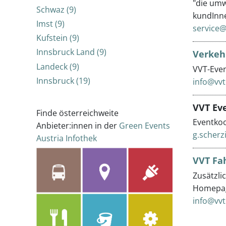
"die umw
Schwaz (9)
kundInne
Imst (9)
service
Kufstein (9)
Innsbruck Land (9)
Verkeh
Landeck (9)
VVT-Even
Innsbruck (19)
info@vvt
VVT Ev
Finde österreichweite
Eventkoo
Anbieter:innen in der
Green Events
g.scherz
Austria Infothek
VVT Fa
Zusätzli
Homepage
info@vvt