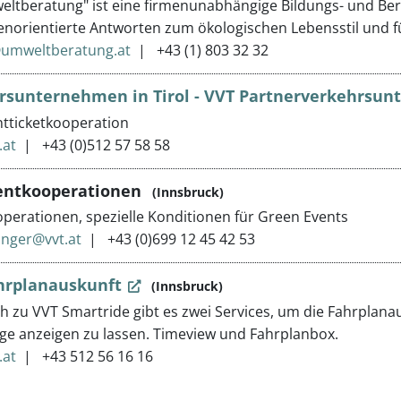
eltberatung" ist eine firmenunabhängige Bildungs- und Be
norientierte Antworten zum ökologischen Lebensstil und f
@umweltberatung.at
+43 (1) 803 32 32
rsunternehmen in Tirol - VVT Partnerverkehrsu
tticketkooperation
.at
+43 (0)512 57 58 58
entkooperationen
(Innsbruck)
perationen, spezielle Konditionen für Green Events
inger@vvt.at
+43 (0)699 12 45 42 53
hrplanauskunft
(Innsbruck)
ch zu VVT Smartride gibt es zwei Services, um die Fahrplan
 anzeigen zu lassen. Timeview und Fahrplanbox.
.at
+43 512 56 16 16